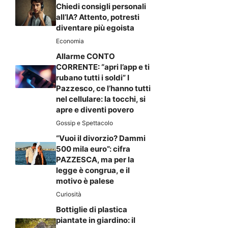
Chiedi consigli personali
all’IA? Attento, potresti
diventare più egoista
Economia
Allarme CONTO
CORRENTE: “apri l’app e ti
rubano tutti i soldi” I
Pazzesco, ce l’hanno tutti
nel cellulare: la tocchi, si
apre e diventi povero
Gossip e Spettacolo
“Vuoi il divorzio? Dammi
500 mila euro”: cifra
PAZZESCA, ma per la
legge è congrua, e il
motivo è palese
Curiosità
Bottiglie di plastica
piantate in giardino: il