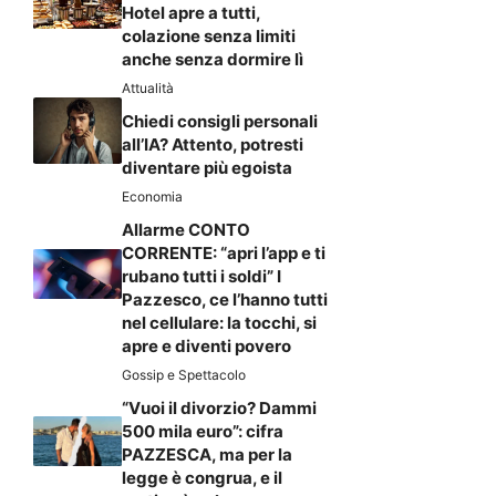
Hotel apre a tutti,
colazione senza limiti
anche senza dormire lì
Attualità
Chiedi consigli personali
all’IA? Attento, potresti
diventare più egoista
Economia
Allarme CONTO
CORRENTE: “apri l’app e ti
rubano tutti i soldi” I
Pazzesco, ce l’hanno tutti
nel cellulare: la tocchi, si
apre e diventi povero
Gossip e Spettacolo
“Vuoi il divorzio? Dammi
500 mila euro”: cifra
PAZZESCA, ma per la
legge è congrua, e il