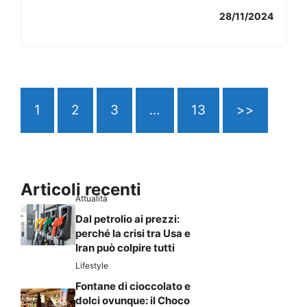
28/11/2024
1
2
3
…
13
>>
Articoli recenti
Attualità
Dal petrolio ai prezzi:
perché la crisi tra Usa e
Iran può colpire tutti
Lifestyle
Fontane di cioccolato e
dolci ovunque: il Choco