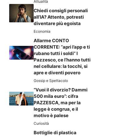
Attualità
Chiedi consigli personali
all’IA? Attento, potresti
diventare più egoista
Economia
Allarme CONTO
CORRENTE: “apri l’app e ti
rubano tutti i soldi” I
Pazzesco, ce l’hanno tutti
nel cellulare: la tocchi, si
apre e diventi povero
Gossip e Spettacolo
“Vuoi il divorzio? Dammi
500 mila euro”: cifra
PAZZESCA, ma per la
legge è congrua, e il
motivo è palese
Curiosità
Bottiglie di plastica