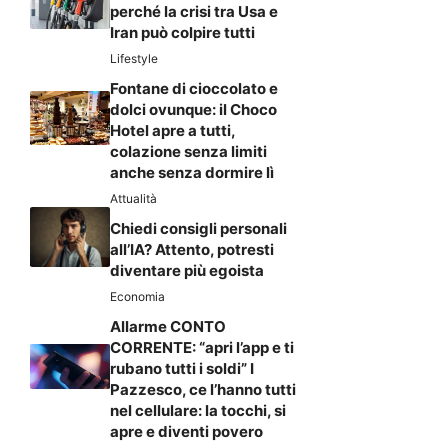
perché la crisi tra Usa e
Iran può colpire tutti
Lifestyle
Fontane di cioccolato e
dolci ovunque: il Choco
Hotel apre a tutti,
colazione senza limiti
anche senza dormire lì
Attualità
Chiedi consigli personali
all’IA? Attento, potresti
diventare più egoista
Economia
Allarme CONTO
CORRENTE: “apri l’app e ti
rubano tutti i soldi” I
Pazzesco, ce l’hanno tutti
nel cellulare: la tocchi, si
apre e diventi povero