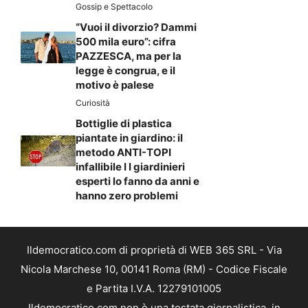
Gossip e Spettacolo
“Vuoi il divorzio? Dammi
500 mila euro”: cifra
PAZZESCA, ma per la
legge è congrua, e il
motivo è palese
Curiosità
Bottiglie di plastica
piantate in giardino: il
metodo ANTI-TOPI
infallibile I I giardinieri
esperti lo fanno da anni e
hanno zero problemi
Ildemocratico.com di proprietà di WEB 365 SRL - Via
Nicola Marchese 10, 00141 Roma (RM) - Codice Fiscale
e Partita I.V.A. 12279101005
Ildemocratico.com non è una testata giornalistica, in