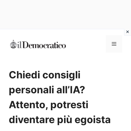
Vai
Menu
al
contenuto
Chiedi consigli
personali all’IA?
Attento, potresti
diventare più egoista