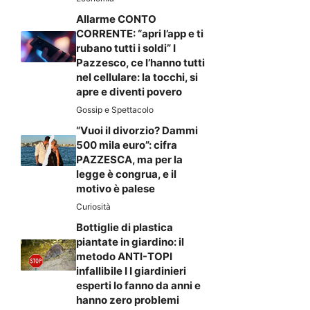
Allarme CONTO
CORRENTE: “apri l’app e ti
rubano tutti i soldi” I
Pazzesco, ce l’hanno tutti
nel cellulare: la tocchi, si
apre e diventi povero
Gossip e Spettacolo
“Vuoi il divorzio? Dammi
500 mila euro”: cifra
PAZZESCA, ma per la
legge è congrua, e il
motivo è palese
Curiosità
Bottiglie di plastica
piantate in giardino: il
metodo ANTI-TOPI
infallibile I I giardinieri
esperti lo fanno da anni e
hanno zero problemi