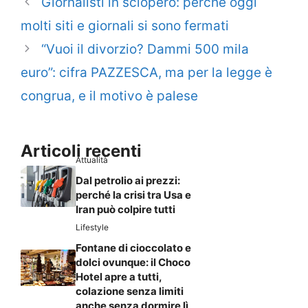
Giornalisti in sciopero: perché oggi
molti siti e giornali si sono fermati
“Vuoi il divorzio? Dammi 500 mila
euro”: cifra PAZZESCA, ma per la legge è
congrua, e il motivo è palese
Articoli recenti
Attualità
Dal petrolio ai prezzi:
perché la crisi tra Usa e
Iran può colpire tutti
Lifestyle
Fontane di cioccolato e
dolci ovunque: il Choco
Hotel apre a tutti,
colazione senza limiti
anche senza dormire lì