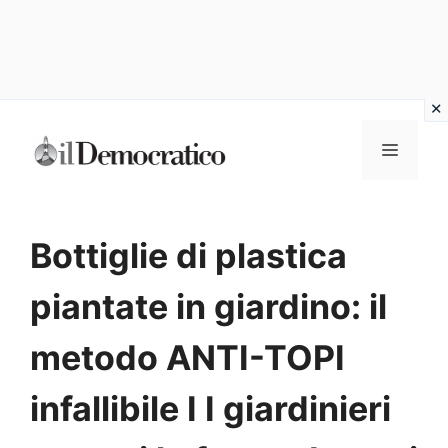
Vai
Menu
al
contenuto
Bottiglie di plastica
piantate in giardino: il
metodo ANTI-TOPI
infallibile I I giardinieri