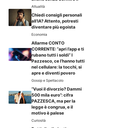
Attualità
Chiedi consigli personali
all’IA? Attento, potresti
diventare più egoista
Economia
Allarme CONTO
CORRENTE: “apri l’app e ti
rubano tutti i soldi” I
Pazzesco, ce l’hanno tutti
nel cellulare: la tocchi, si
apre e diventi povero
Gossip e Spettacolo
“Vuoi il divorzio? Dammi
500 mila euro”: cifra
PAZZESCA, ma per la
legge è congrua, e il
motivo è palese
Curiosità