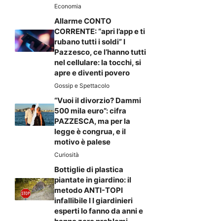
Economia
Allarme CONTO
CORRENTE: “apri l’app e ti
rubano tutti i soldi” I
Pazzesco, ce l’hanno tutti
nel cellulare: la tocchi, si
apre e diventi povero
Gossip e Spettacolo
“Vuoi il divorzio? Dammi
500 mila euro”: cifra
PAZZESCA, ma per la
legge è congrua, e il
motivo è palese
Curiosità
Bottiglie di plastica
piantate in giardino: il
metodo ANTI-TOPI
infallibile I I giardinieri
esperti lo fanno da anni e