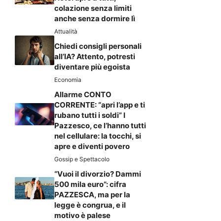
colazione senza limiti
anche senza dormire lì
Attualità
Chiedi consigli personali
all’IA? Attento, potresti
diventare più egoista
Economia
Allarme CONTO
CORRENTE: “apri l’app e ti
rubano tutti i soldi” I
Pazzesco, ce l’hanno tutti
nel cellulare: la tocchi, si
apre e diventi povero
Gossip e Spettacolo
“Vuoi il divorzio? Dammi
500 mila euro”: cifra
PAZZESCA, ma per la
legge è congrua, e il
motivo è palese