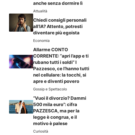
anche senza dormire lì
Attualità
Chiedi consigli personali
all’IA? Attento, potresti
diventare più egoista
Economia
Allarme CONTO
CORRENTE: “apri l’app e ti
rubano tutti i soldi” I
Pazzesco, ce l’hanno tutti
nel cellulare: la tocchi, si
apre e diventi povero
Gossip e Spettacolo
“Vuoi il divorzio? Dammi
500 mila euro”: cifra
PAZZESCA, ma per la
legge è congrua, e il
motivo è palese
Curiosità