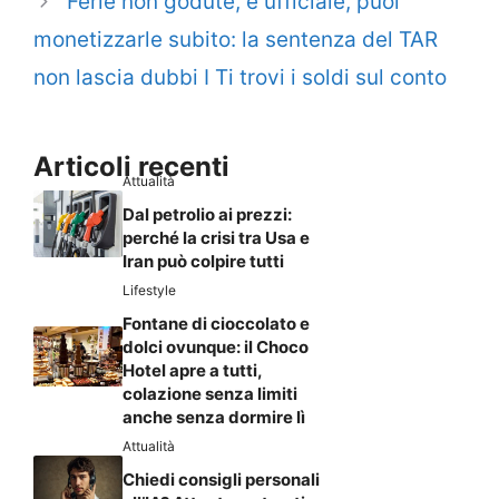
Ferie non godute, è ufficiale, puoi
monetizzarle subito: la sentenza del TAR
non lascia dubbi I Ti trovi i soldi sul conto
Articoli recenti
Attualità
Dal petrolio ai prezzi:
perché la crisi tra Usa e
Iran può colpire tutti
Lifestyle
Fontane di cioccolato e
dolci ovunque: il Choco
Hotel apre a tutti,
colazione senza limiti
anche senza dormire lì
Attualità
Chiedi consigli personali