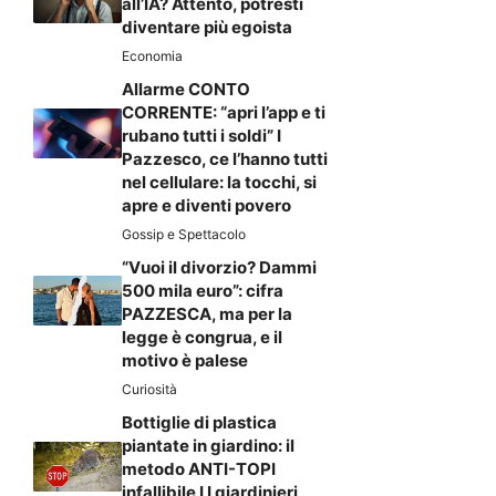
all’IA? Attento, potresti
diventare più egoista
Economia
Allarme CONTO
CORRENTE: “apri l’app e ti
rubano tutti i soldi” I
Pazzesco, ce l’hanno tutti
nel cellulare: la tocchi, si
apre e diventi povero
Gossip e Spettacolo
“Vuoi il divorzio? Dammi
500 mila euro”: cifra
PAZZESCA, ma per la
legge è congrua, e il
motivo è palese
Curiosità
Bottiglie di plastica
piantate in giardino: il
metodo ANTI-TOPI
infallibile I I giardinieri