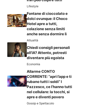
Lifestyle
Fontane di cioccolato e
dolci ovunque: il Choco
Hotel apre a tutti,
colazione senza limiti
anche senza dormire lì
Attualità
Chiedi consigli personali
all’IA? Attento, potresti
diventare più egoista
Economia
Allarme CONTO
CORRENTE: “apri l’app e ti
rubano tutti i soldi” I
Pazzesco, ce l’hanno tutti
nel cellulare: la tocchi, si
apre e diventi povero
Gossip e Spettacolo