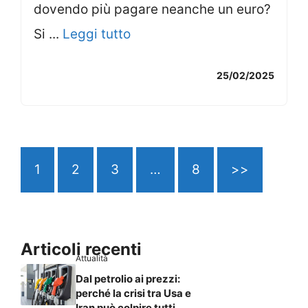
dovendo più pagare neanche un euro?
Si ...
Leggi tutto
25/02/2025
1
2
3
…
8
>>
Articoli recenti
Attualità
Dal petrolio ai prezzi:
perché la crisi tra Usa e
Iran può colpire tutti