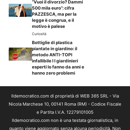
“Vuoi il divorzio? Dammi
500 mila euro”: cifra
PAZZESCA, ma per la
legge è congrua, e il
motivo è palese
Curiosità
Bottiglie di plastica
piantate in giardino: il
metodo ANTI-TOPI
infallibile I I giardinieri
esperti lo fanno da anni e
hanno zero problemi
Ildemocratico.com di proprietà di WEB 365 SRL - Via
Nicola Marchese 10, 00141 Roma (RM) - Codice Fiscale
e Partita I.V.A. 12279101005
Ildemocratico.com non è una testata giornalistica, in
quanto viene aggiornato senza alcuna periodicità. Non