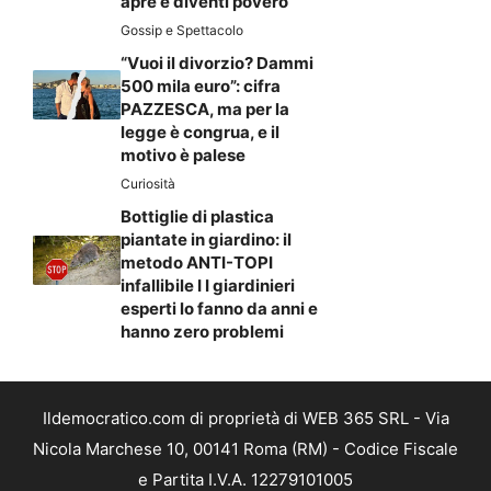
apre e diventi povero
Gossip e Spettacolo
“Vuoi il divorzio? Dammi
500 mila euro”: cifra
PAZZESCA, ma per la
legge è congrua, e il
motivo è palese
Curiosità
Bottiglie di plastica
piantate in giardino: il
metodo ANTI-TOPI
infallibile I I giardinieri
esperti lo fanno da anni e
hanno zero problemi
Ildemocratico.com di proprietà di WEB 365 SRL - Via
Nicola Marchese 10, 00141 Roma (RM) - Codice Fiscale
e Partita I.V.A. 12279101005