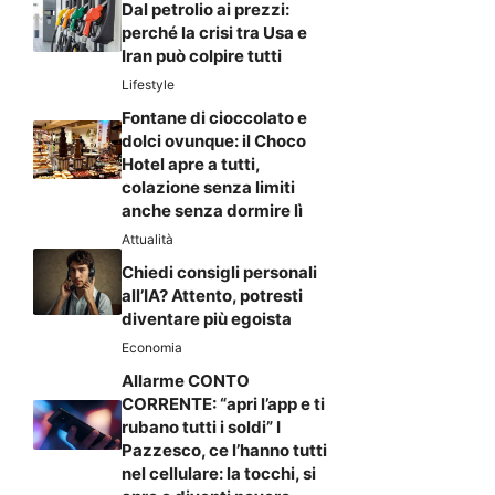
Dal petrolio ai prezzi:
perché la crisi tra Usa e
Iran può colpire tutti
Lifestyle
Fontane di cioccolato e
dolci ovunque: il Choco
Hotel apre a tutti,
colazione senza limiti
anche senza dormire lì
Attualità
Chiedi consigli personali
all’IA? Attento, potresti
diventare più egoista
Economia
Allarme CONTO
CORRENTE: “apri l’app e ti
rubano tutti i soldi” I
Pazzesco, ce l’hanno tutti
nel cellulare: la tocchi, si