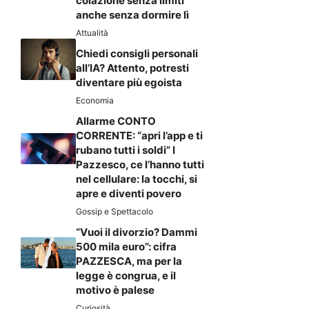
colazione senza limiti
anche senza dormire lì
Attualità
Chiedi consigli personali
all’IA? Attento, potresti
diventare più egoista
Economia
Allarme CONTO
CORRENTE: “apri l’app e ti
rubano tutti i soldi” I
Pazzesco, ce l’hanno tutti
nel cellulare: la tocchi, si
apre e diventi povero
Gossip e Spettacolo
“Vuoi il divorzio? Dammi
500 mila euro”: cifra
PAZZESCA, ma per la
legge è congrua, e il
motivo è palese
Curiosità