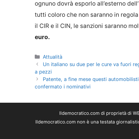
ognuno dovrà esporlo all’esterno dell’
tutti coloro che non saranno in regol
il CIR e il CIN, le sanzioni saranno m
euro.
Categorie
Attualità
Un italiano su due per le cure va fuori re
a pezzi
Patente, a fine mese questi automobilisti 
confermato i nominativi
Ildemocratico.com di proprietà di W
Ildemocratico.com non è una testata giornalisti