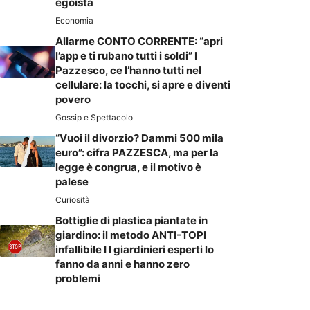
egoista
Economia
Allarme CONTO CORRENTE: “apri
l’app e ti rubano tutti i soldi” I
Pazzesco, ce l’hanno tutti nel
cellulare: la tocchi, si apre e diventi
povero
Gossip e Spettacolo
“Vuoi il divorzio? Dammi 500 mila
euro”: cifra PAZZESCA, ma per la
legge è congrua, e il motivo è
palese
Curiosità
Bottiglie di plastica piantate in
giardino: il metodo ANTI-TOPI
infallibile I I giardinieri esperti lo
fanno da anni e hanno zero
problemi