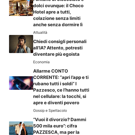
dolci ovunque: il Choco
Hotel apre a tutti,
colazione senza limiti
anche senza dormire lì
Attualità
Chiedi consigli personali
all’IA? Attento, potresti
diventare più egoista
Economia
Allarme CONTO
CORRENTE: “apri l’app e ti
rubano tutti i soldi” I
Pazzesco, ce l’hanno tutti
nel cellulare: la tocchi, si
apre e diventi povero
Gossip e Spettacolo
“Vuoi il divorzio? Dammi
500 mila euro”: cifra
PAZZESCA, ma per la