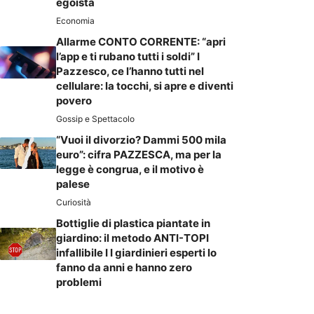
egoista
Economia
Allarme CONTO CORRENTE: “apri
l’app e ti rubano tutti i soldi” I
Pazzesco, ce l’hanno tutti nel
cellulare: la tocchi, si apre e diventi
povero
Gossip e Spettacolo
“Vuoi il divorzio? Dammi 500 mila
euro”: cifra PAZZESCA, ma per la
legge è congrua, e il motivo è
palese
Curiosità
Bottiglie di plastica piantate in
giardino: il metodo ANTI-TOPI
infallibile I I giardinieri esperti lo
fanno da anni e hanno zero
problemi