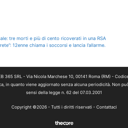
le: tre morti e più di cento ricoverati in una RSA
te”: 12enne chiama i soccorsi e lancia l’allarme.
EB 365 SRL - Via Nicola Marchese 10, 00141 Roma (RM) - Codice 
ca, in quanto viene aggiornato senza alcuna periodicità. Non può
sensi della legge n. 62 del 07.03.2001
Copyright ©2026 - Tutti i diritti riservati -
Contattaci