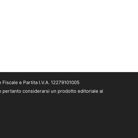
Fiscale e Partita I.V.A. 12279101005
 pertanto considerarsi un prodotto editoriale ai