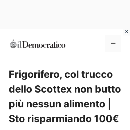
Vai
Menu
al
contenuto
Frigorifero, col trucco
dello Scottex non butto
più nessun alimento |
Sto risparmiando 100€