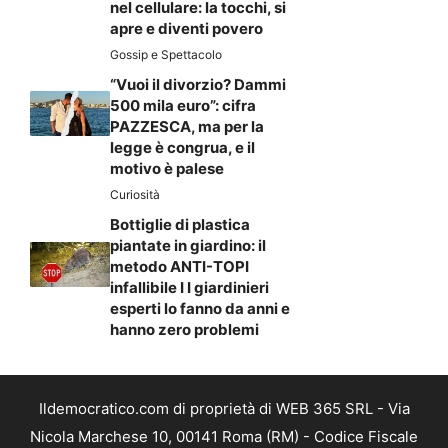
nel cellulare: la tocchi, si
apre e diventi povero
Gossip e Spettacolo
“Vuoi il divorzio? Dammi
500 mila euro”: cifra
PAZZESCA, ma per la
legge è congrua, e il
motivo è palese
Curiosità
Bottiglie di plastica
piantate in giardino: il
metodo ANTI-TOPI
infallibile I I giardinieri
esperti lo fanno da anni e
hanno zero problemi
Ildemocratico.com di proprietà di WEB 365 SRL - Via
Nicola Marchese 10, 00141 Roma (RM) - Codice Fiscale