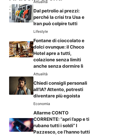
Attualità
Dal petrolio ai prezzi:
perché la crisi tra Usa e
Iran può colpire tutti
Lifestyle
Fontane di cioccolato e
dolci ovunque: il Choco
Hotel apre a tutti,
colazione senza limiti
anche senza dormire lì
Attualità
Chiedi consigli personali
all’IA? Attento, potresti
diventare più egoista
Economia
Allarme CONTO
CORRENTE: “apri l’app e ti
rubano tutti i soldi” I
Pazzesco, ce l’hanno tutti