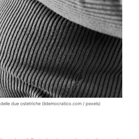
a delle due ostetriche (ildemocratico.com / pexels)