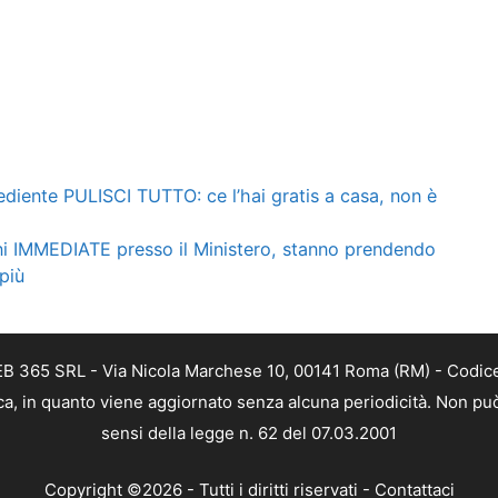
rediente PULISCI TUTTO: ce l’hai gratis a casa, non è
 IMMEDIATE presso il Ministero, stanno prendendo
 più
EB 365 SRL - Via Nicola Marchese 10, 00141 Roma (RM) - Codice 
ca, in quanto viene aggiornato senza alcuna periodicità. Non può
sensi della legge n. 62 del 07.03.2001
Copyright ©2026 - Tutti i diritti riservati -
Contattaci