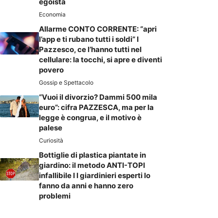
egoista
Economia
Allarme CONTO CORRENTE: “apri
l’app e ti rubano tutti i soldi” I
Pazzesco, ce l’hanno tutti nel
cellulare: la tocchi, si apre e diventi
povero
Gossip e Spettacolo
“Vuoi il divorzio? Dammi 500 mila
euro”: cifra PAZZESCA, ma per la
legge è congrua, e il motivo è
palese
Curiosità
Bottiglie di plastica piantate in
giardino: il metodo ANTI-TOPI
infallibile I I giardinieri esperti lo
fanno da anni e hanno zero
problemi