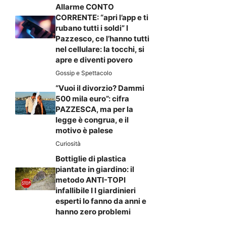
Allarme CONTO
CORRENTE: “apri l’app e ti
rubano tutti i soldi” I
Pazzesco, ce l’hanno tutti
nel cellulare: la tocchi, si
apre e diventi povero
Gossip e Spettacolo
“Vuoi il divorzio? Dammi
500 mila euro”: cifra
PAZZESCA, ma per la
legge è congrua, e il
motivo è palese
Curiosità
Bottiglie di plastica
piantate in giardino: il
metodo ANTI-TOPI
infallibile I I giardinieri
esperti lo fanno da anni e
hanno zero problemi