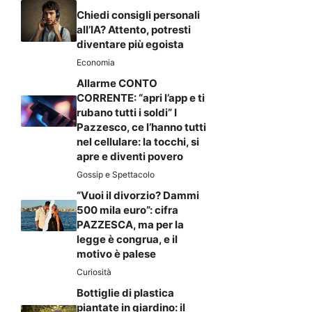
Chiedi consigli personali
all’IA? Attento, potresti
diventare più egoista
Economia
Allarme CONTO
CORRENTE: “apri l’app e ti
rubano tutti i soldi” I
Pazzesco, ce l’hanno tutti
nel cellulare: la tocchi, si
apre e diventi povero
Gossip e Spettacolo
“Vuoi il divorzio? Dammi
500 mila euro”: cifra
PAZZESCA, ma per la
legge è congrua, e il
motivo è palese
Curiosità
Bottiglie di plastica
piantate in giardino: il