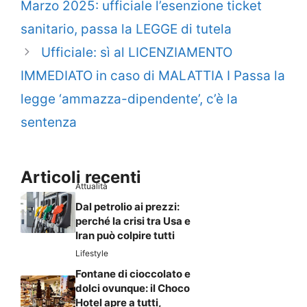
Marzo 2025: ufficiale l’esenzione ticket
sanitario, passa la LEGGE di tutela
Ufficiale: sì al LICENZIAMENTO
IMMEDIATO in caso di MALATTIA I Passa la
legge ‘ammazza-dipendente’, c’è la
sentenza
Articoli recenti
Attualità
Dal petrolio ai prezzi:
perché la crisi tra Usa e
Iran può colpire tutti
Lifestyle
Fontane di cioccolato e
dolci ovunque: il Choco
Hotel apre a tutti,