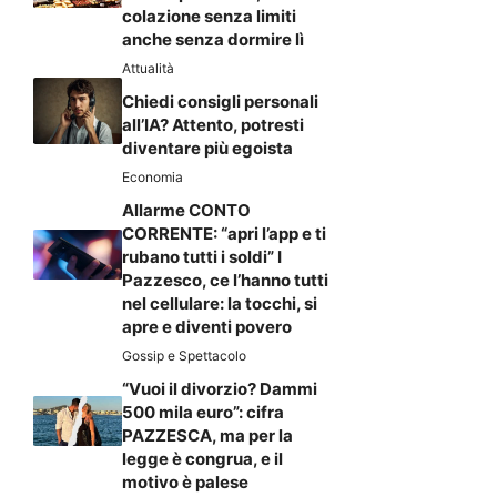
colazione senza limiti
anche senza dormire lì
Attualità
Chiedi consigli personali
all’IA? Attento, potresti
diventare più egoista
Economia
Allarme CONTO
CORRENTE: “apri l’app e ti
rubano tutti i soldi” I
Pazzesco, ce l’hanno tutti
nel cellulare: la tocchi, si
apre e diventi povero
Gossip e Spettacolo
“Vuoi il divorzio? Dammi
500 mila euro”: cifra
PAZZESCA, ma per la
legge è congrua, e il
motivo è palese