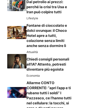
Dal petrolio ai prezzi:
perché la crisi tra Usa e
Iran può colpire tutti
Lifestyle
Fontane di cioccolato e
dolci ovunque: il Choco
Hotel apre a tutti,
colazione senza limiti
anche senza dormire lì
Attualità
Chiedi consigli personali
all’IA? Attento, potresti
diventare più egoista
Economia
Allarme CONTO
CORRENTE: “apri l’app e ti
rubano tutti i soldi” I
Pazzesco, ce l’hanno tutti
nel cellulare: la tocchi, si