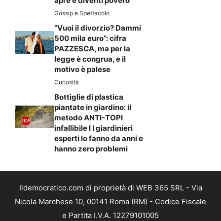
apre e diventi povero
Gossip e Spettacolo
“Vuoi il divorzio? Dammi
500 mila euro”: cifra
PAZZESCA, ma per la
legge è congrua, e il
motivo è palese
Curiosità
Bottiglie di plastica
piantate in giardino: il
metodo ANTI-TOPI
infallibile I I giardinieri
esperti lo fanno da anni e
hanno zero problemi
Ildemocratico.com di proprietà di WEB 365 SRL - Via
Nicola Marchese 10, 00141 Roma (RM) - Codice Fiscale
e Partita I.V.A. 12279101005