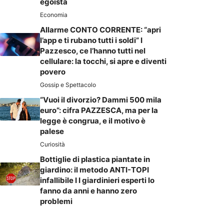
egoista
Economia
Allarme CONTO CORRENTE: “apri
l’app e ti rubano tutti i soldi” I
Pazzesco, ce l’hanno tutti nel
cellulare: la tocchi, si apre e diventi
povero
Gossip e Spettacolo
“Vuoi il divorzio? Dammi 500 mila
euro”: cifra PAZZESCA, ma per la
legge è congrua, e il motivo è
palese
Curiosità
Bottiglie di plastica piantate in
giardino: il metodo ANTI-TOPI
infallibile I I giardinieri esperti lo
fanno da anni e hanno zero
problemi