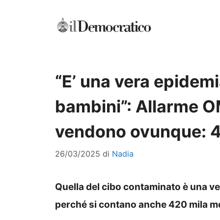
Vai
al
contenuto
“E’ una vera epidemi
bambini”: Allarme O
vendono ovunque: 42
26/03/2025
di
Nadia
Quella del cibo contaminato è una v
perché si contano anche 420 mila mo