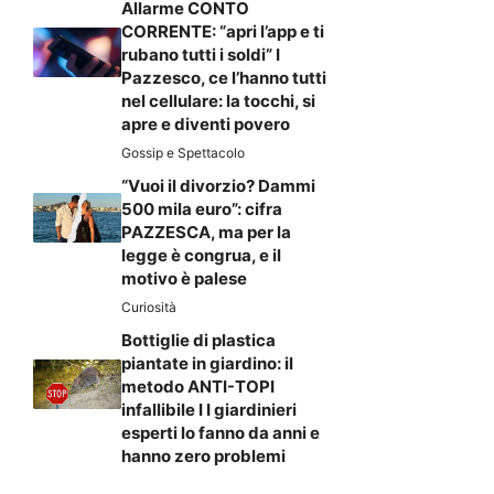
Allarme CONTO
CORRENTE: “apri l’app e ti
rubano tutti i soldi” I
Pazzesco, ce l’hanno tutti
nel cellulare: la tocchi, si
apre e diventi povero
Gossip e Spettacolo
“Vuoi il divorzio? Dammi
500 mila euro”: cifra
PAZZESCA, ma per la
legge è congrua, e il
motivo è palese
Curiosità
Bottiglie di plastica
piantate in giardino: il
metodo ANTI-TOPI
infallibile I I giardinieri
esperti lo fanno da anni e
hanno zero problemi