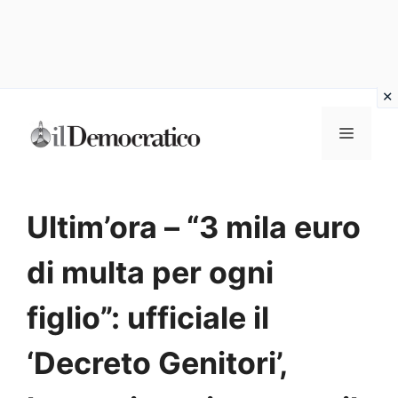
Vai
Menu
al
contenuto
Ultim’ora – “3 mila euro
di multa per ogni
figlio”: ufficiale il
‘Decreto Genitori’,