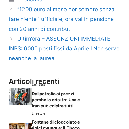
“1200 euro al mese per sempre senza
fare niente”: ufficiale, ora vai in pensione
con 20 anni di contributi
Ultim’ora – ASSUNZIONI IMMEDIATE
INPS: 6000 posti fissi da Aprile I Non serve
neanche la laurea
Articoli recenti
Attualità
Dal petrolio ai prezzi:
perché la crisi tra Usa e
Iran può colpire tutti
Lifestyle
Fontane di cioccolato e
dolci ovunque: il Choco