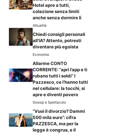
Hotel apre a tutti,
colazione senza limiti
anche senza dormire lì
Attualità
Chiedi consigli personali
all’IA? Attento, potresti
diventare più egoista
Economia
Allarme CONTO
CORRENTE: “apri l’app e ti
rubano tutti i soldi” I
Pazzesco, ce l’hanno tutti
nel cellulare: la tocchi, si
apre e diventi povero
Gossip e Spettacolo
“Vuoi il divorzio? Dammi
500 mila euro”: cifra
PAZZESCA, ma per la
legge è congrua, e il