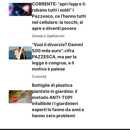
CORRENTE: “apri l’app e ti
rubano tutti i soldi” I
Pazzesco, ce l’hanno tutti
nel cellulare: la tocchi, si
apre e diventi povero
Gossip e Spettacolo
“Vuoi il divorzio? Dammi
500 mila euro”: cifra
PAZZESCA, ma per la
legge è congrua, e il
motivo è palese
Curiosità
Bottiglie di plastica
piantate in giardino: il
metodo ANTI-TOPI
infallibile I I giardinieri
esperti lo fanno da anni e
hanno zero problemi