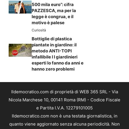
500 mila euro”: cifra
PAZZESCA, ma per la
legge è congrua, e il
motivo è palese
Curiosità
Bottiglie di plastica
piantate in giardino: il
metodo ANTI-TOPI
infallibile I I giardinieri
esperti lo fanno da anni e
hanno zero problemi
Ildemocratico.com di proprietà di WEB 365 SRL - Via
Nicola Marchese 10, 00141 Roma (RM) - Codice Fiscale
e Partita I.V.A. 12279101005
Ildemocratico.com non è una testata giornalistica, in
quanto viene aggiornato senza alcuna periodicità. Non