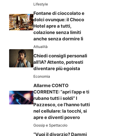
Lifestyle
Fontane di cioccolato e
dolci ovunque: il Choco
Hotel apre a tutti,
colazione senza limiti
anche senza dormire lì
Attualità
Chiedi consigli personali
all’IA? Attento, potresti
diventare più egoista
Economia
Allarme CONTO
CORRENTE: “apri l’app e ti
rubano tutti i soldi” I
Pazzesco, ce l’hanno tutti
nel cellulare: la tocchi, si
apre e diventi povero
Gossip e Spettacolo
“Vuoi il divorzio? Dammi