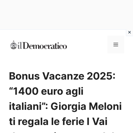
Vai
Menu
al
contenuto
Bonus Vacanze 2025:
“1400 euro agli
italiani”: Giorgia Meloni
ti regala le ferie I Vai