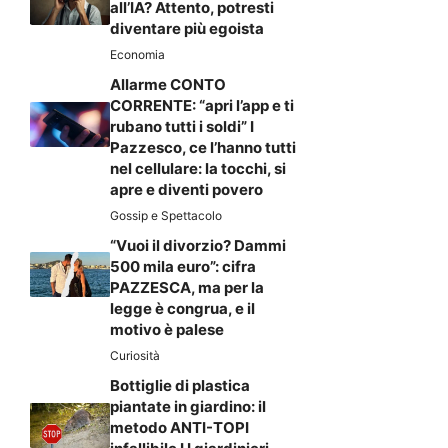
all’IA? Attento, potresti
diventare più egoista
Economia
Allarme CONTO
CORRENTE: “apri l’app e ti
rubano tutti i soldi” I
Pazzesco, ce l’hanno tutti
nel cellulare: la tocchi, si
apre e diventi povero
Gossip e Spettacolo
“Vuoi il divorzio? Dammi
500 mila euro”: cifra
PAZZESCA, ma per la
legge è congrua, e il
motivo è palese
Curiosità
Bottiglie di plastica
piantate in giardino: il
metodo ANTI-TOPI