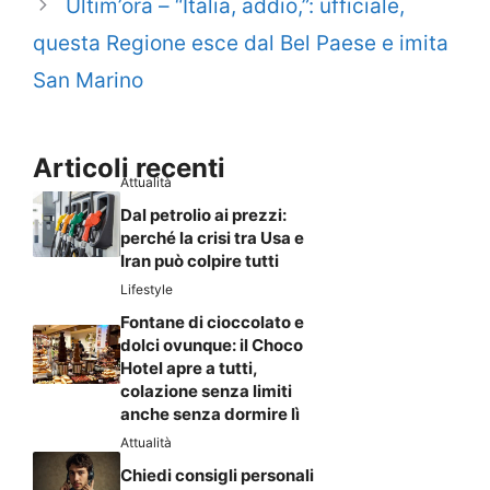
Ultim’ora – “Italia, addio,”: ufficiale,
questa Regione esce dal Bel Paese e imita
San Marino
Articoli recenti
Attualità
Dal petrolio ai prezzi:
perché la crisi tra Usa e
Iran può colpire tutti
Lifestyle
Fontane di cioccolato e
dolci ovunque: il Choco
Hotel apre a tutti,
colazione senza limiti
anche senza dormire lì
Attualità
Chiedi consigli personali