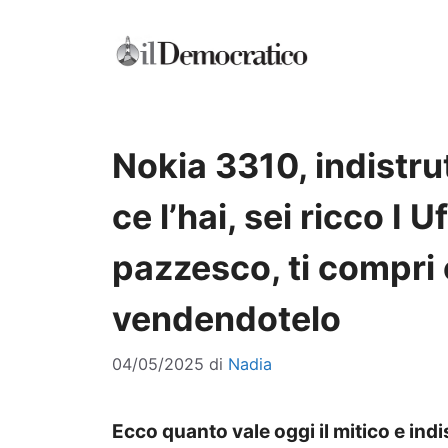
Vai
al
contenuto
Nokia 3310, indistru
ce l’hai, sei ricco I U
pazzesco, ti compri
vendendotelo
04/05/2025
di
Nadia
Ecco quanto vale oggi il mitico e indi