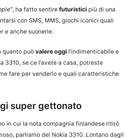
ople”
, ha fatto sentire
futuristici
più di una
entarsi con SMS, MMS, giochi iconici quali
er e anche suonerie.
co quanto può
valere oggi
l’indimenticabile e
a 3310, se ce l’avete a casa, potreste
e fare per venderlo e quali caratteristiche
ggi super gettonato
no in cui la nota compagnia finlandese ritirò
amoso, parliamo del Nokia 3310. Lontano dagli