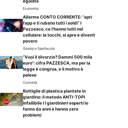
egoista
Economia
Allarme CONTO CORRENTE: “apri
l’app e ti rubano tutti i soldi” I
Pazzesco, ce l’hanno tutti nel
cellulare: la tocchi, si apre e diventi
povero
Gossip e Spettacolo
“Vuoi il divorzio? Dammi 500 mila
euro”: cifra PAZZESCA, ma per la
legge è congrua, e il motivo è
palese
Curiosità
Bottiglie di plastica piantate in
giardino: il metodo ANTI-TOPI
infallibile I I giardinieri esperti lo
fanno da anni e hanno zero
problemi