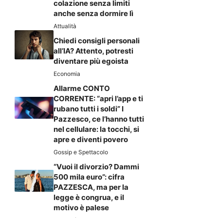
colazione senza limiti
anche senza dormire lì
Attualità
Chiedi consigli personali
all’IA? Attento, potresti
diventare più egoista
Economia
Allarme CONTO
CORRENTE: “apri l’app e ti
rubano tutti i soldi” I
Pazzesco, ce l’hanno tutti
nel cellulare: la tocchi, si
apre e diventi povero
Gossip e Spettacolo
“Vuoi il divorzio? Dammi
500 mila euro”: cifra
PAZZESCA, ma per la
legge è congrua, e il
motivo è palese