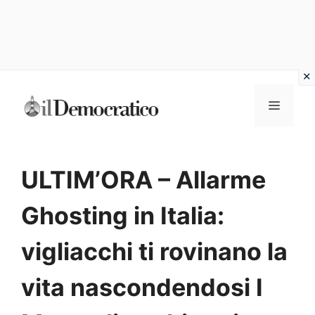
Vai
Menu
al
contenuto
ULTIM’ORA – Allarme
Ghosting in Italia:
vigliacchi ti rovinano la
vita nascondendosi I