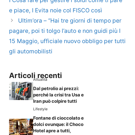
I Cosa fare per gestire i soldi come ti pare
e piace, I Evita noie col FISCO così
Ultim’ora – “Hai tre giorni di tempo per
pagare, poi ti tolgo l’auto e non guidi più I
15 Maggio, ufficiale nuovo obbligo per tutti
gli automobilisti
Articoli recenti
Attualità
Dal petrolio ai prezzi:
perché la crisi tra Usa e
Iran può colpire tutti
Lifestyle
Fontane di cioccolato e
dolci ovunque: il Choco
Hotel apre a tutti,