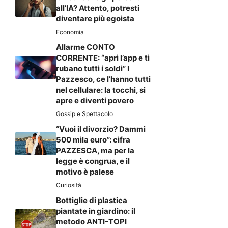
all’IA? Attento, potresti
diventare più egoista
Economia
Allarme CONTO
CORRENTE: “apri l’app e ti
rubano tutti i soldi” I
Pazzesco, ce l’hanno tutti
nel cellulare: la tocchi, si
apre e diventi povero
Gossip e Spettacolo
“Vuoi il divorzio? Dammi
500 mila euro”: cifra
PAZZESCA, ma per la
legge è congrua, e il
motivo è palese
Curiosità
Bottiglie di plastica
piantate in giardino: il
metodo ANTI-TOPI