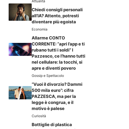
Attualità
Chiedi consigli personali
all’IA? Attento, potresti
diventare più egoista
Economia
Allarme CONTO
CORRENTE: “apri l’app e ti
rubano tutti i soldi” I
Pazzesco, ce l’hanno tutti
nel cellulare: la tocchi, si
apre e diventi povero
Gossip e Spettacolo
“Vuoi il divorzio? Dammi
500 mila euro”: cifra
PAZZESCA, ma per la
legge è congrua, e il
motivo è palese
Curiosità
Bottiglie di plastica