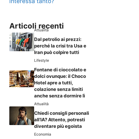
interessa tanto?
Articoli recenti
Attualità
Dal petrolio ai prezzi:
perché la crisi tra Usa e
Iran può colpire tutti
Lifestyle
Fontane di cioccolato e
dolci ovunque: il Choco
Hotel apre a tutti,
colazione senza limiti
anche senza dormire lì
Attualità
Chiedi consigli personali
all’IA? Attento, potresti
diventare più egoista
Economia