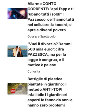
Allarme CONTO
CORRENTE: “apri l’app e ti
rubano tutti i soldi” I
Pazzesco, ce l’hanno tutti
nel cellulare: la tocchi, si
apre e diventi povero
Gossip e Spettacolo
“Vuoi il divorzio? Dammi
500 mila euro”: cifra
PAZZESCA, ma per la
legge è congrua, e il
motivo è palese
Curiosità
Bottiglie di plastica
piantate in giardino: il
metodo ANTI-TOPI
infallibile I I giardinieri
esperti lo fanno da anni e
hanno zero problemi