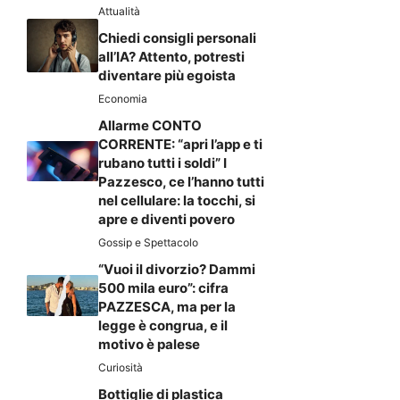
Attualità
Chiedi consigli personali
all’IA? Attento, potresti
diventare più egoista
Economia
Allarme CONTO
CORRENTE: “apri l’app e ti
rubano tutti i soldi” I
Pazzesco, ce l’hanno tutti
nel cellulare: la tocchi, si
apre e diventi povero
Gossip e Spettacolo
“Vuoi il divorzio? Dammi
500 mila euro”: cifra
PAZZESCA, ma per la
legge è congrua, e il
motivo è palese
Curiosità
Bottiglie di plastica