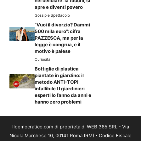
nel cellulare: la tocchi, si
apre e diventi povero
Gossip e Spettacolo
“Vuoi il divorzio? Dammi
500 mila euro”: cifra
PAZZESCA, ma per la
legge è congrua, e il
motivo è palese
Curiosità
Bottiglie di plastica
piantate in giardino: il
metodo ANTI-TOPI
infallibile I I giardinieri
esperti lo fanno da anni e
hanno zero problemi
Ildemocratico.com di proprietà di WEB 365 SRL - Via
Nicola Marchese 10, 00141 Roma (RM) - Codice Fiscale