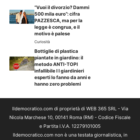
“Vuoi il divorzio? Dammi
500 mila euro”: cifra
PAZZESCA, ma per la
legge è congrua, e il
motivo è palese
Curiosità
Bottiglie di plastica
piantate in giardino: il
metodo ANTI-TOPI
infallibile I I giardinieri
esperti lo fanno da anni e
hanno zero problemi
Ildemocratico.com di proprietà di WEB 365 SRL - Via
Nicola Marchese 10, 00141 Roma (RM) - Codice Fiscale
e Partita I.V.A. 12279101005
Ildemocratico.com non è una testata giornalistica, in