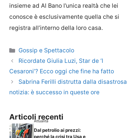
insieme ad Al Bano l’unica realtà che lei
conosce è esclusivamente quella che si
registra all’interno della loro casa.
Categorie
Gossip e Spettacolo
Ricordate Giulia Luzi, Star de ‘I
Cesaroni’? Ecco oggi che fine ha fatto
Sabrina Ferilli distrutta dalla disastrosa
notizia: è successo in queste ore
Articoli recenti
Attualità
Dal petrolio ai prezzi:
perché la crisi tra Usa e