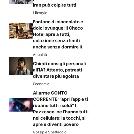
Iran può colpire tutti
Lifestyle
Fontane di cioccolato e
dolci ovunque: il Choco
Hotel apre a tutti,
colazione senza limiti
anche senza dormire lì
Attualità
Chiedi consigli personali
all’IA? Attento, potresti
diventare più egoista
Economia
Allarme CONTO
CORRENTE: “apri l’app e ti
rubano tutti i soldi” I
Pazzesco, ce l’hanno tutti
nel cellulare: la tocchi, si
apre e diventi povero
Gossip e Spettacolo