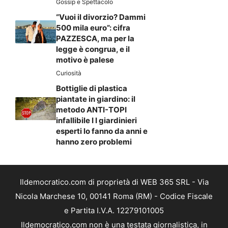
Gossip e Spettacolo
“Vuoi il divorzio? Dammi
500 mila euro”: cifra
PAZZESCA, ma per la
legge è congrua, e il
motivo è palese
Curiosità
Bottiglie di plastica
piantate in giardino: il
metodo ANTI-TOPI
infallibile I I giardinieri
esperti lo fanno da anni e
hanno zero problemi
Ildemocratico.com di proprietà di WEB 365 SRL - Via
Nicola Marchese 10, 00141 Roma (RM) - Codice Fiscale
e Partita I.V.A. 12279101005
Ildemocratico.com non è una testata giornalistica, in