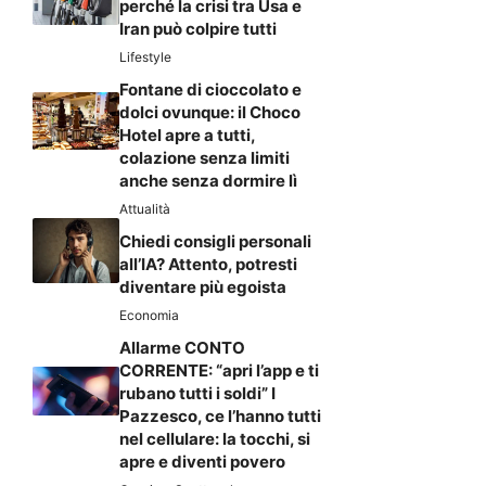
perché la crisi tra Usa e
Iran può colpire tutti
Lifestyle
Fontane di cioccolato e
dolci ovunque: il Choco
Hotel apre a tutti,
colazione senza limiti
anche senza dormire lì
Attualità
Chiedi consigli personali
all’IA? Attento, potresti
diventare più egoista
Economia
Allarme CONTO
CORRENTE: “apri l’app e ti
rubano tutti i soldi” I
Pazzesco, ce l’hanno tutti
nel cellulare: la tocchi, si
apre e diventi povero