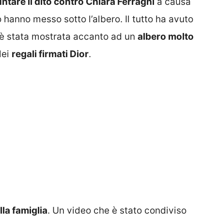
ntare il dito contro Chiara Ferragni
a causa
o hanno messo sotto l’albero. Il tutto ha avuto
r è stata mostrata accanto ad un
albero molto
dei
regali firmati Dior
.
lla famiglia
. Un video che è stato condiviso