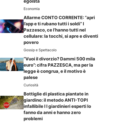
egoista
Economia
Allarme CONTO CORRENTE: “apri
l’app e ti rubano tutti i soldi” I
Pazzesco, ce l’hanno tutti nel
cellulare: la tocchi, si apre e diventi
povero
Gossip e Spettacolo
“Vuoi il divorzio? Dammi 500 mila
euro”: cifra PAZZESCA, ma per la
legge è congrua, e il motivo è
palese
Curiosità
Bottiglie di plastica piantate in
giardino: il metodo ANTI-TOPI
infallibile I I giardinieri esperti lo
fanno da anni e hanno zero
problemi