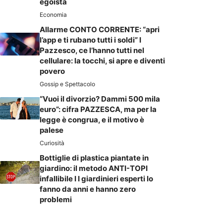
egoista
Economia
Allarme CONTO CORRENTE: “apri
l’app e ti rubano tutti i soldi” I
Pazzesco, ce l’hanno tutti nel
cellulare: la tocchi, si apre e diventi
povero
Gossip e Spettacolo
“Vuoi il divorzio? Dammi 500 mila
euro”: cifra PAZZESCA, ma per la
legge è congrua, e il motivo è
palese
Curiosità
Bottiglie di plastica piantate in
giardino: il metodo ANTI-TOPI
infallibile I I giardinieri esperti lo
fanno da anni e hanno zero
problemi