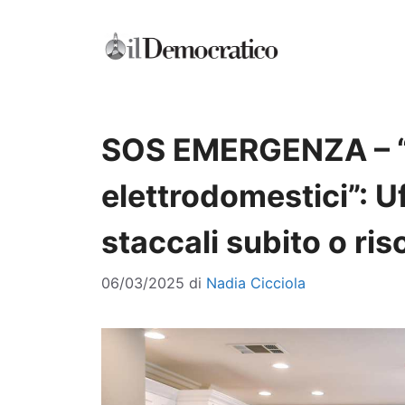
Vai
al
contenuto
SOS EMERGENZA – “B
elettrodomestici”: Uf
staccali subito o risc
06/03/2025
di
Nadia Cicciola