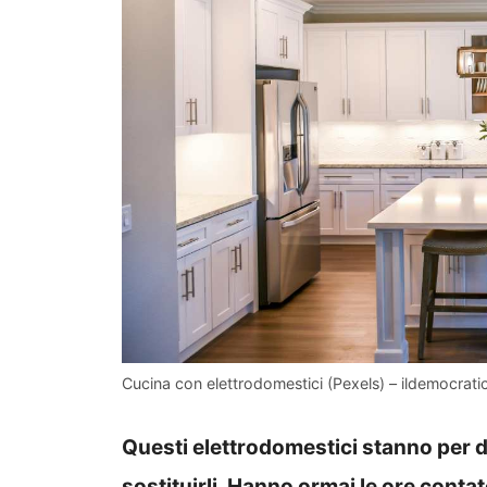
Cucina con elettrodomestici (Pexels) – ildemocratic
Questi elettrodomestici stanno per di
sostituirli. Hanno ormai le ore conta