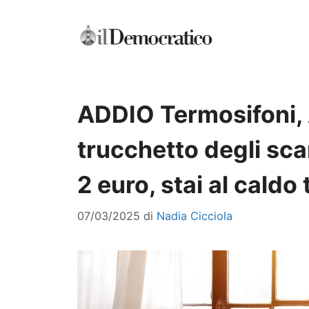
Vai
al
contenuto
ADDIO Termosifoni, A
trucchetto degli sca
2 euro, stai al cald
07/03/2025
di
Nadia Cicciola