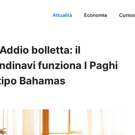
Attualità
Economia
Curios
ddio bolletta: il
ndinavi funziona I Paghi
o tipo Bahamas