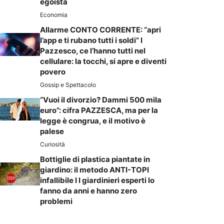
egoista
Economia
Allarme CONTO CORRENTE: “apri
l’app e ti rubano tutti i soldi” I
Pazzesco, ce l’hanno tutti nel
cellulare: la tocchi, si apre e diventi
povero
Gossip e Spettacolo
“Vuoi il divorzio? Dammi 500 mila
euro”: cifra PAZZESCA, ma per la
legge è congrua, e il motivo è
palese
Curiosità
Bottiglie di plastica piantate in
giardino: il metodo ANTI-TOPI
infallibile I I giardinieri esperti lo
fanno da anni e hanno zero
problemi