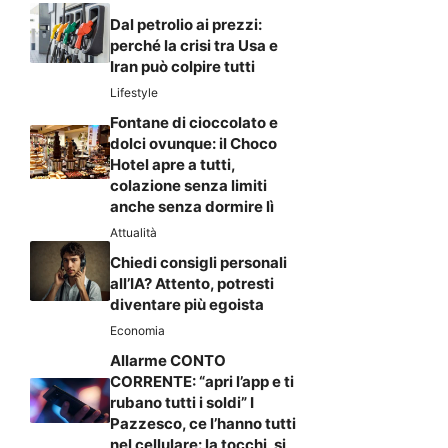
Dal petrolio ai prezzi:
perché la crisi tra Usa e
Iran può colpire tutti
Lifestyle
Fontane di cioccolato e
dolci ovunque: il Choco
Hotel apre a tutti,
colazione senza limiti
anche senza dormire lì
Attualità
Chiedi consigli personali
all’IA? Attento, potresti
diventare più egoista
Economia
Allarme CONTO
CORRENTE: “apri l’app e ti
rubano tutti i soldi” I
Pazzesco, ce l’hanno tutti
nel cellulare: la tocchi, si