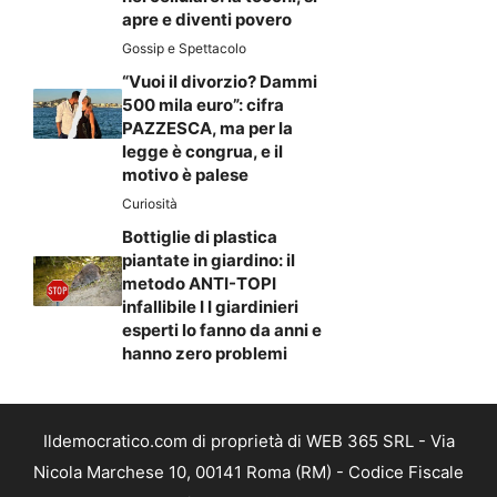
apre e diventi povero
Gossip e Spettacolo
“Vuoi il divorzio? Dammi
500 mila euro”: cifra
PAZZESCA, ma per la
legge è congrua, e il
motivo è palese
Curiosità
Bottiglie di plastica
piantate in giardino: il
metodo ANTI-TOPI
infallibile I I giardinieri
esperti lo fanno da anni e
hanno zero problemi
Ildemocratico.com di proprietà di WEB 365 SRL - Via
Nicola Marchese 10, 00141 Roma (RM) - Codice Fiscale