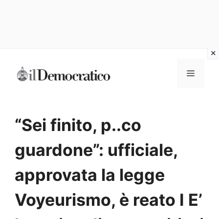
Vai
Menu
al
contenuto
“Sei finito, p..co
guardone”: ufficiale,
approvata la legge
Voyeurismo, è reato I E’