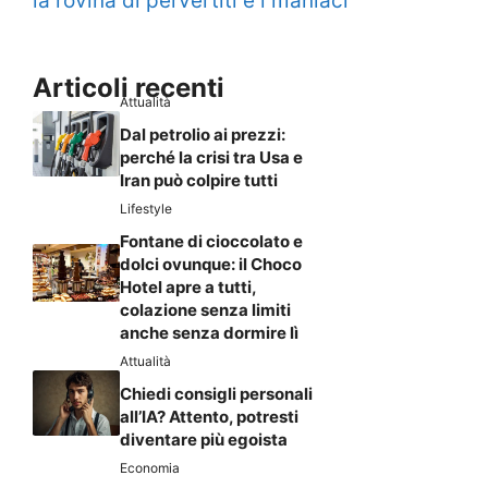
la rovina di pervertiti e i maniaci
Articoli recenti
Attualità
Dal petrolio ai prezzi:
perché la crisi tra Usa e
Iran può colpire tutti
Lifestyle
Fontane di cioccolato e
dolci ovunque: il Choco
Hotel apre a tutti,
colazione senza limiti
anche senza dormire lì
Attualità
Chiedi consigli personali
all’IA? Attento, potresti
diventare più egoista
Economia