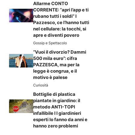
Allarme CONTO
CORRENTE: “apri l’app e ti
rubano tutti i soldi” I
Pazzesco, ce l’hanno tutti
nel cellulare: la tocchi, si
apre e diventi povero
Gossip e Spettacolo
“Vuoi il divorzio? Dammi
500 mila euro”: cifra
PAZZESCA, ma per la
legge è congrua, e il
motivo è palese
Curiosità
Bottiglie di plastica
piantate in giardino: il
metodo ANTI-TOPI
infallibile I I giardinieri
esperti lo fanno da anni e
hanno zero problemi