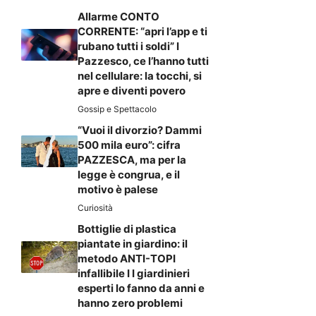
Allarme CONTO
CORRENTE: “apri l’app e ti
rubano tutti i soldi” I
Pazzesco, ce l’hanno tutti
nel cellulare: la tocchi, si
apre e diventi povero
Gossip e Spettacolo
“Vuoi il divorzio? Dammi
500 mila euro”: cifra
PAZZESCA, ma per la
legge è congrua, e il
motivo è palese
Curiosità
Bottiglie di plastica
piantate in giardino: il
metodo ANTI-TOPI
infallibile I I giardinieri
esperti lo fanno da anni e
hanno zero problemi