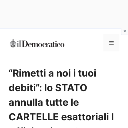
Vai
Menu
al
contenuto
“Rimetti a noi i tuoi
debiti”: lo STATO
annulla tutte le
CARTELLE esattoriali I