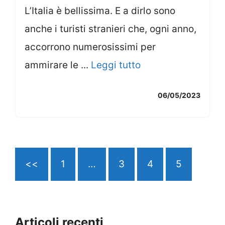
L’Italia è bellissima. E a dirlo sono
anche i turisti stranieri che, ogni anno,
accorrono numerosissimi per
ammirare le ...
Leggi tutto
06/05/2023
<<
1
…
3
4
5
Articoli recenti