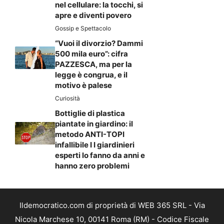
nel cellulare: la tocchi, si
apre e diventi povero
Gossip e Spettacolo
“Vuoi il divorzio? Dammi
500 mila euro”: cifra
PAZZESCA, ma per la
legge è congrua, e il
motivo è palese
Curiosità
Bottiglie di plastica
piantate in giardino: il
metodo ANTI-TOPI
infallibile I I giardinieri
esperti lo fanno da anni e
hanno zero problemi
Ildemocratico.com di proprietà di WEB 365 SRL - Via
Nicola Marchese 10, 00141 Roma (RM) - Codice Fiscale