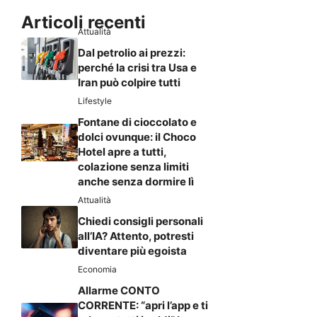
Articoli recenti
Attualità
Dal petrolio ai prezzi:
perché la crisi tra Usa e
Iran può colpire tutti
Lifestyle
Fontane di cioccolato e
dolci ovunque: il Choco
Hotel apre a tutti,
colazione senza limiti
anche senza dormire lì
Attualità
Chiedi consigli personali
all’IA? Attento, potresti
diventare più egoista
Economia
Allarme CONTO
CORRENTE: “apri l’app e ti