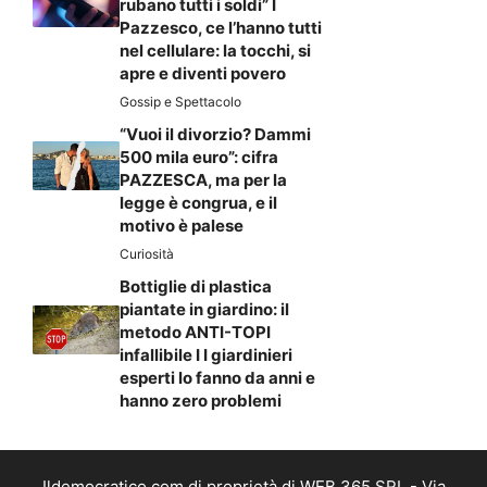
rubano tutti i soldi” I
Pazzesco, ce l’hanno tutti
nel cellulare: la tocchi, si
apre e diventi povero
Gossip e Spettacolo
“Vuoi il divorzio? Dammi
500 mila euro”: cifra
PAZZESCA, ma per la
legge è congrua, e il
motivo è palese
Curiosità
Bottiglie di plastica
piantate in giardino: il
metodo ANTI-TOPI
infallibile I I giardinieri
esperti lo fanno da anni e
hanno zero problemi
Ildemocratico.com di proprietà di WEB 365 SRL - Via