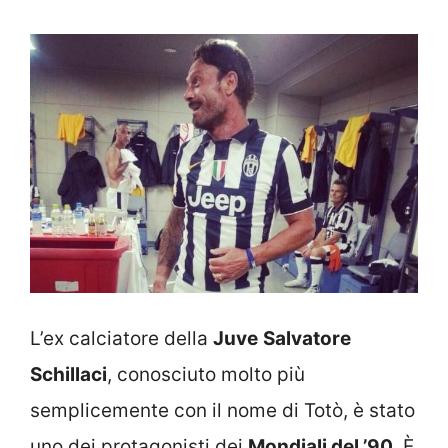
L’ex calciatore della
Juve
Salvatore
Schillaci
, conosciuto molto più
semplicemente con il nome di Totò, è stato
uno dei protagonisti dei
M
ondiali del ’90
. È