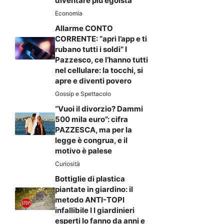
diventare più egoista
Economia
Allarme CONTO
CORRENTE: “apri l’app e ti
rubano tutti i soldi” I
Pazzesco, ce l’hanno tutti
nel cellulare: la tocchi, si
apre e diventi povero
Gossip e Spettacolo
“Vuoi il divorzio? Dammi
500 mila euro”: cifra
PAZZESCA, ma per la
legge è congrua, e il
motivo è palese
Curiosità
Bottiglie di plastica
piantate in giardino: il
metodo ANTI-TOPI
infallibile I I giardinieri
esperti lo fanno da anni e