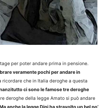
age per poter andare prima in pensione.
mbrare veramente pochi per andare in
icordare che in Italia deroghe a questa
nanzitutto ci sono le famose tre deroghe
le tre deroghe della legge Amato si può andare
Ma anche la legge Dini ha stravolto un bel po’