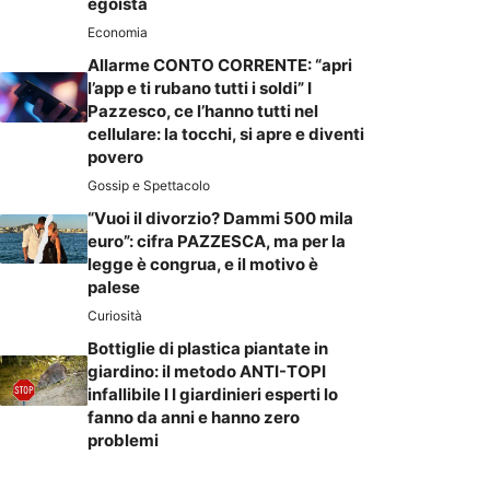
egoista
Economia
Allarme CONTO CORRENTE: “apri
l’app e ti rubano tutti i soldi” I
Pazzesco, ce l’hanno tutti nel
cellulare: la tocchi, si apre e diventi
povero
Gossip e Spettacolo
“Vuoi il divorzio? Dammi 500 mila
euro”: cifra PAZZESCA, ma per la
legge è congrua, e il motivo è
palese
Curiosità
Bottiglie di plastica piantate in
giardino: il metodo ANTI-TOPI
infallibile I I giardinieri esperti lo
fanno da anni e hanno zero
problemi