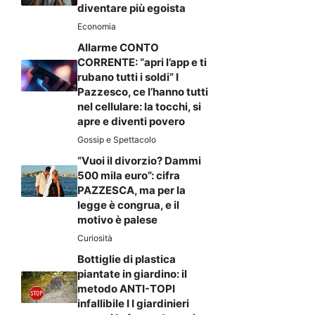
diventare più egoista
Economia
Allarme CONTO
CORRENTE: “apri l’app e ti
rubano tutti i soldi” I
Pazzesco, ce l’hanno tutti
nel cellulare: la tocchi, si
apre e diventi povero
Gossip e Spettacolo
“Vuoi il divorzio? Dammi
500 mila euro”: cifra
PAZZESCA, ma per la
legge è congrua, e il
motivo è palese
Curiosità
Bottiglie di plastica
piantate in giardino: il
metodo ANTI-TOPI
infallibile I I giardinieri