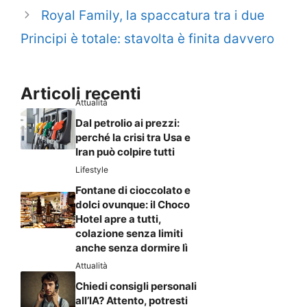
Royal Family, la spaccatura tra i due
Principi è totale: stavolta è finita davvero
Articoli recenti
Attualità
Dal petrolio ai prezzi:
perché la crisi tra Usa e
Iran può colpire tutti
Lifestyle
Fontane di cioccolato e
dolci ovunque: il Choco
Hotel apre a tutti,
colazione senza limiti
anche senza dormire lì
Attualità
Chiedi consigli personali
all’IA? Attento, potresti