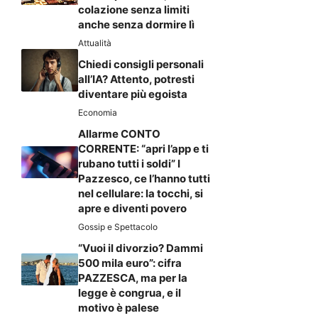
colazione senza limiti
anche senza dormire lì
Attualità
Chiedi consigli personali
all’IA? Attento, potresti
diventare più egoista
Economia
Allarme CONTO
CORRENTE: “apri l’app e ti
rubano tutti i soldi” I
Pazzesco, ce l’hanno tutti
nel cellulare: la tocchi, si
apre e diventi povero
Gossip e Spettacolo
“Vuoi il divorzio? Dammi
500 mila euro”: cifra
PAZZESCA, ma per la
legge è congrua, e il
motivo è palese