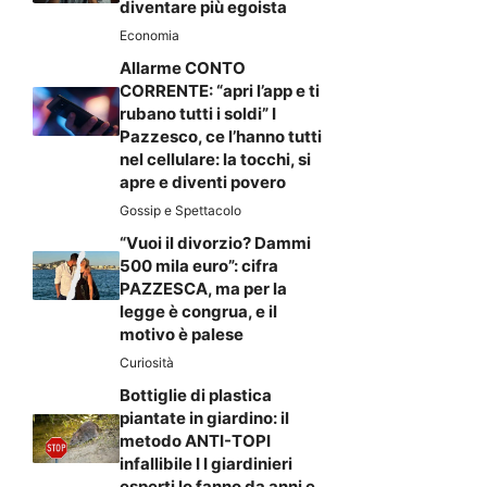
diventare più egoista
Economia
Allarme CONTO
CORRENTE: “apri l’app e ti
rubano tutti i soldi” I
Pazzesco, ce l’hanno tutti
nel cellulare: la tocchi, si
apre e diventi povero
Gossip e Spettacolo
“Vuoi il divorzio? Dammi
500 mila euro”: cifra
PAZZESCA, ma per la
legge è congrua, e il
motivo è palese
Curiosità
Bottiglie di plastica
piantate in giardino: il
metodo ANTI-TOPI
infallibile I I giardinieri
esperti lo fanno da anni e